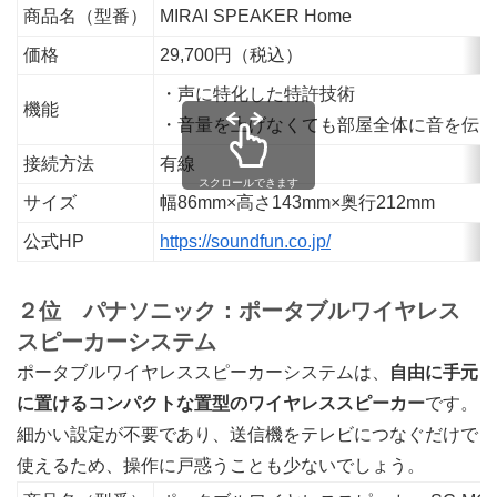
商品名（型番）
MIRAI SPEAKER Home
価格
29,700円（税込）
・声に特化した特許技術
機能
・音量を上げなくても部屋全体に音を伝え
接続方法
有線
スクロールできます
サイズ
幅86mm×高さ143mm×奥行212mm
公式HP
https://soundfun.co.jp/
２位 パナソニック：ポータブルワイヤレス
スピーカーシステム
ポータブルワイヤレススピーカーシステムは、
自由に手元
に置けるコンパクトな置型のワイヤレススピーカー
です。
細かい設定が不要であり、送信機をテレビにつなぐだけで
使えるため、操作に戸惑うことも少ないでしょう。