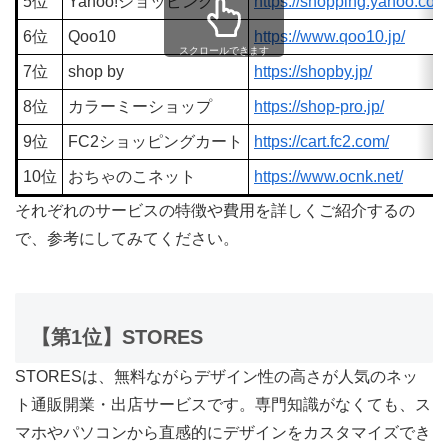
5位
Yahoo!ショッピング
https://shopping.yahoo.co.j
6位
Qoo10
https://www.qoo10.jp/
スクロールできます
7位
shop by
https://shopby.jp/
8位
カラーミーショップ
https://shop-pro.jp/
9位
FC2ショッピングカート
https://cart.fc2.com/
10位
おちゃのこネット
https://www.ocnk.net/
それぞれのサービスの特徴や費用を詳しくご紹介するの
で、参考にしてみてください。
【第1位】STORES
STORESは、無料ながらデザイン性の高さが人気のネッ
ト通販開業・出店サービスです。専門知識がなくても、ス
マホやパソコンから直感的にデザインをカスタマイズでき